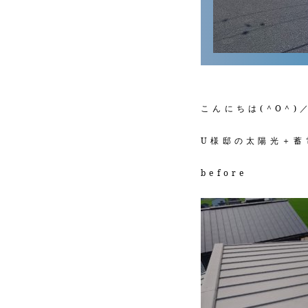
こんにちは(^O^)
U様邸の太陽光＋蓄
before