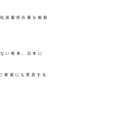
酸化炭素排出量を相殺
くない将来、日本に
のご家庭にも普及する